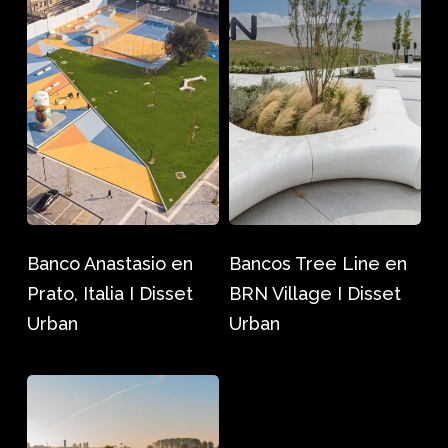
Anastasio
Tree
en
Line
Prato,
en
Italia
BRN
I
Village
Disset
I
Urban
Disset
Urban
Banco Anastasio en
Bancos Tree Line en
Prato, Italia I Disset
BRN Village I Disset
Urban
Urban
Mesas
Air