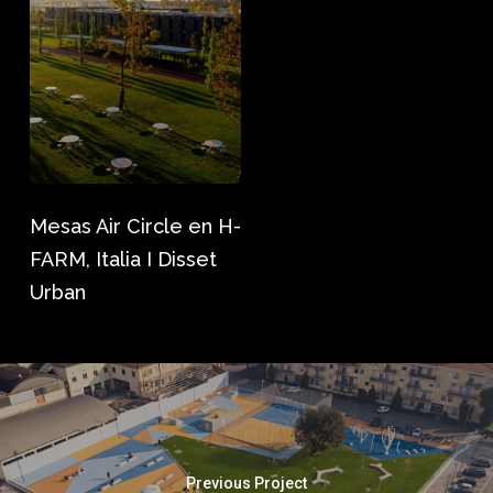
Circle
en
H-
FARM,
Italia
I
Disset
Mesas Air Circle en H-
Urban
FARM, Italia I Disset
Urban
Previous Project