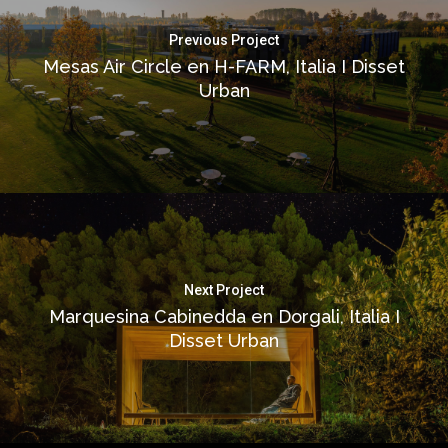
Previous Project
Mesas Air Circle en H-FARM, Italia I Disset
Urban
Next Project
Marquesina Cabinedda en Dorgali, Italia I
Disset Urban