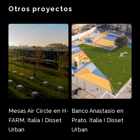
Otros proyectos
Mesas
Banco
Air
Anastasio
Circle
en
en
Prato,
H-
Italia
FARM,
I
Italia
Disset
I
Urban
Disset
Mesas Air Circle en H-
Banco Anastasio en
Urban
FARM, Italia I Disset
Prato, Italia I Disset
Urban
Urban