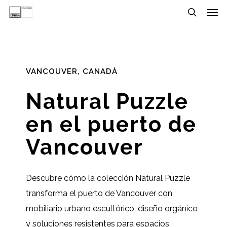
Men
Skip
Menu
to
search
main
content
VANCOUVER, CANADÁ
Natural Puzzle
en el puerto de
Vancouver
Descubre cómo la colección Natural Puzzle
transforma el puerto de Vancouver con
mobiliario urbano escultórico, diseño orgánico
y soluciones resistentes para espacios