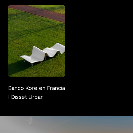
Banco
Kore
en
Francia
I
Disset
Urban
Banco Kore en Francia
I Disset Urban