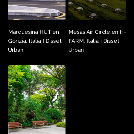
Disset
Italia
Urban
I
Disset
Marquesina HUT en
Mesas Air Circle en H-
Urban
Gorizia, Italia I Disset
FARM, Italia I Disset
Urban
Urban
Bancos
Riva
en
Jardines
de
la
Bahía
de