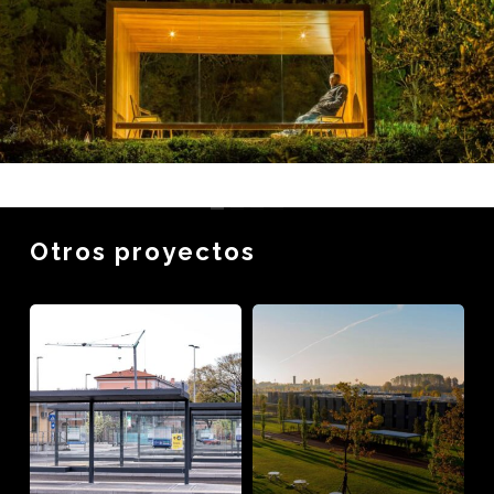
Otros proyectos
Marquesina
Mesas
HUT
Air
en
Circle
Gorizia,
en
Italia
H-
I
FARM,