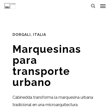
Men
Skip
Menu
to
search
main
content
DORGALI, ITALIA
Marquesinas
para
transporte
urbano
Cabinedda transforma la marquesina urbana
tradicional en una microarquitectura