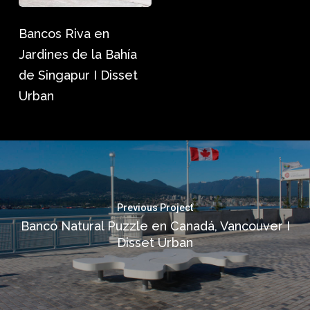
Singapur
Bancos Riva en
I
Jardines de la Bahía
Disset
de Singapur I Disset
Urban
Urban
Previous Project
Banco Natural Puzzle en Canadá, Vancouver I
Disset Urban