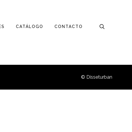
Menu
search
ES
CATÁLOGO
CONTACTO
© Disseturban