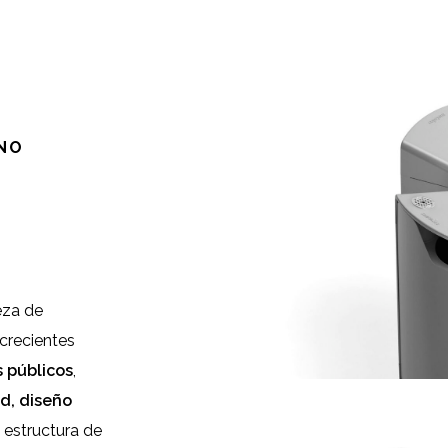
ANO
eza de
 crecientes
 públicos
,
d, diseño
 estructura de