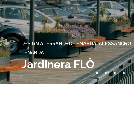
DESIGN ALESSANDRO LENARDA, ALESSANDRO
LENARDA
Jardinera FLÒ
Slide
2
of
4