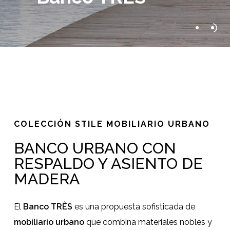
Slide
2
of
2
COLECCIÓN STILE MOBILIARIO URBANO
BANCO URBANO CON
RESPALDO Y ASIENTO DE
MADERA
El
Banco TRÊS
es una propuesta sofisticada de
mobiliario urbano
que combina materiales nobles y