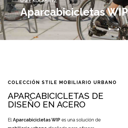
UWE KUCKERTZ
Aparcabicicletas WIP
Slide
2
of
2
COLECCIÓN STILE MOBILIARIO URBANO
APARCABICICLETAS DE
DISEÑO EN ACERO
El
Aparcabicicletas WIP
es una solución de